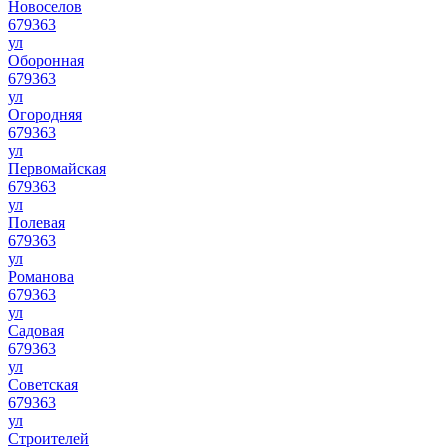
Новоселов
679363
ул
Оборонная
679363
ул
Огородняя
679363
ул
Первомайская
679363
ул
Полевая
679363
ул
Романова
679363
ул
Садовая
679363
ул
Советская
679363
ул
Строителей