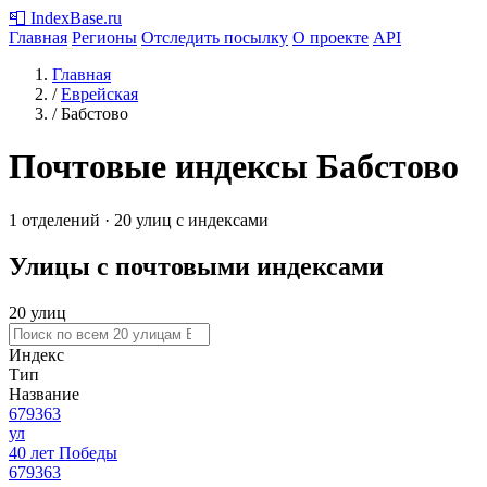
📮
IndexBase
.ru
Главная
Регионы
Отследить посылку
О проекте
API
Главная
/
Еврейская
/
Бабстово
Почтовые индексы Бабстово
1 отделений · 20 улиц с индексами
Улицы с почтовыми индексами
20 улиц
Индекс
Тип
Название
679363
ул
40 лет Победы
679363