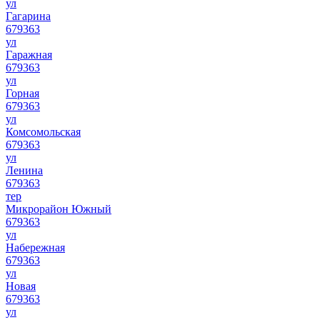
ул
Гагарина
679363
ул
Гаражная
679363
ул
Горная
679363
ул
Комсомольская
679363
ул
Ленина
679363
тер
Микрорайон Южный
679363
ул
Набережная
679363
ул
Новая
679363
ул