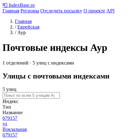
📮
IndexBase
.ru
Главная
Регионы
Отследить посылку
О проекте
API
Главная
/
Еврейская
/
Аур
Почтовые индексы Аур
1 отделений · 5 улиц с индексами
Улицы с почтовыми индексами
5 улиц
Индекс
Тип
Название
679157
ул
Вокзальная
679157