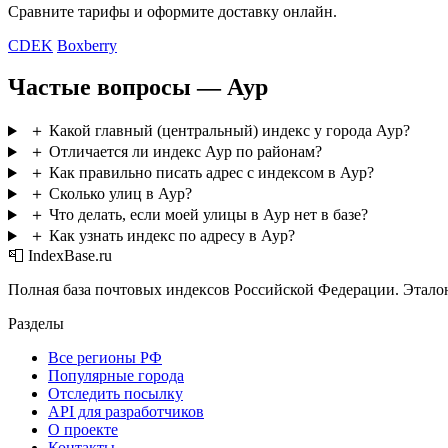
Сравните тарифы и оформите доставку онлайн.
CDEK
Boxberry
Частые вопросы — Аур
＋
Какой главный (центральный) индекс у города Аур?
＋
Отличается ли индекс Аур по районам?
＋
Как правильно писать адрес с индексом в Аур?
＋
Сколько улиц в Аур?
＋
Что делать, если моей улицы в Аур нет в базе?
＋
Как узнать индекс по адресу в Аур?
📮 IndexBase.ru
Полная база почтовых индексов Российской Федерации. Этало
Разделы
Все регионы РФ
Популярные города
Отследить посылку
API для разработчиков
О проекте
Контакты