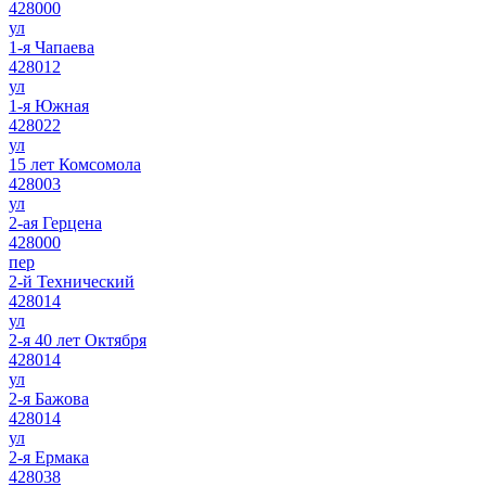
428000
ул
1-я Чапаева
428012
ул
1-я Южная
428022
ул
15 лет Комсомола
428003
ул
2-ая Герцена
428000
пер
2-й Технический
428014
ул
2-я 40 лет Октября
428014
ул
2-я Бажова
428014
ул
2-я Ермака
428038