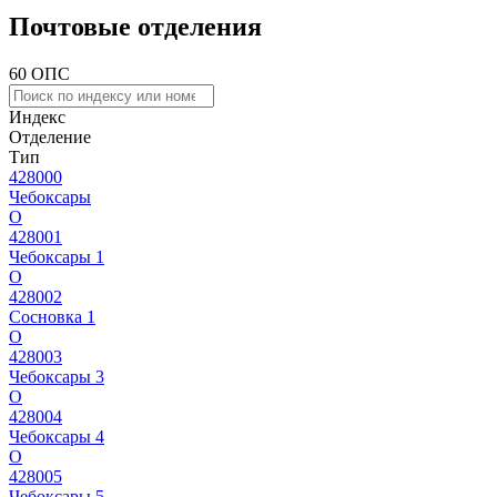
Почтовые отделения
60 ОПС
Индекс
Отделение
Тип
428000
Чебоксары
О
428001
Чебоксары 1
О
428002
Сосновка 1
О
428003
Чебоксары 3
О
428004
Чебоксары 4
О
428005
Чебоксары 5