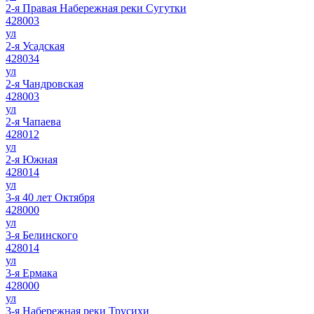
2-я Правая Набережная реки Сугутки
428003
ул
2-я Усадская
428034
ул
2-я Чандровская
428003
ул
2-я Чапаева
428012
ул
2-я Южная
428014
ул
3-я 40 лет Октября
428000
ул
3-я Белинского
428014
ул
3-я Ермака
428000
ул
3-я Набережная реки Трусихи