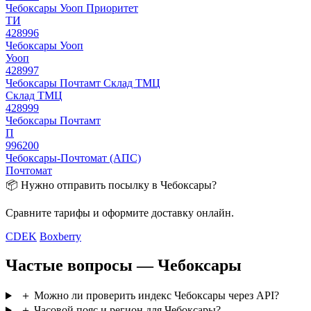
Чебоксары Уооп Приоритет
ТИ
428996
Чебоксары Уооп
Уооп
428997
Чебоксары Почтамт Склад ТМЦ
Склад ТМЦ
428999
Чебоксары Почтамт
П
996200
Чебоксары-Почтомат (АПС)
Почтомат
📦 Нужно отправить посылку в Чебоксары?
Сравните тарифы и оформите доставку онлайн.
CDEK
Boxberry
Частые вопросы — Чебоксары
＋
Можно ли проверить индекс Чебоксары через API?
＋
Часовой пояс и регион для Чебоксары?