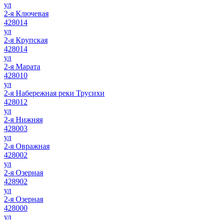
ул
2-я Ключевая
428014
ул
2-я Крупская
428014
ул
2-я Марата
428010
ул
2-я Набережная реки Трусихи
428012
ул
2-я Нижняя
428003
ул
2-я Овражная
428002
ул
2-я Озерная
428902
ул
2-я Озерная
428000
ул