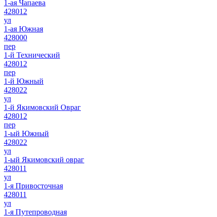
1-ая Чапаева
428012
ул
1-ая Южная
428000
пер
1-й Технический
428012
пер
1-й Южный
428022
ул
1-й Якимовский Овраг
428012
пер
1-ый Южный
428022
ул
1-ый Якимовский овраг
428011
ул
1-я Привосточная
428011
ул
1-я Путепроводная