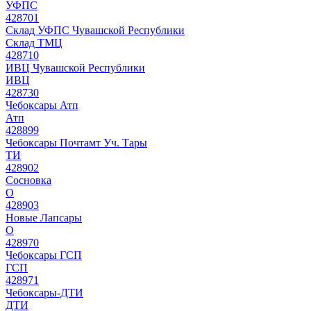
УФПС
428701
Склад УФПС Чувашской Республики
Склад ТМЦ
428710
ИВЦ Чувашской Республики
ИВЦ
428730
Чебоксары Атп
Атп
428899
Чебоксары Почтамт Уч. Тары
ТИ
428902
Сосновка
О
428903
Новые Лапсары
О
428970
Чебоксары ГСП
ГСП
428971
Чебоксары-ДТИ
ДТИ