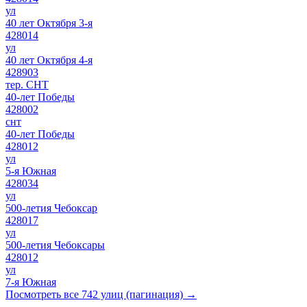
ул
40 лет Октября 3-я
428014
ул
40 лет Октября 4-я
428903
тер. СНТ
40-лет Победы
428002
снт
40-лет Победы
428012
ул
5-я Южная
428034
ул
500-летия Чебоксар
428017
ул
500-летия Чебоксары
428012
ул
7-я Южная
Посмотреть все 742 улиц (пагинация) →