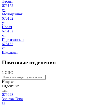
Лесная
676152
ул
Молодежная
676152
ул
Новая
676152
ул
Партизанская
676152
ул
Школьная
Почтовые отделения
1 ОПС
Индекс
Отделение
Тип
676228
Золотая Гора
О