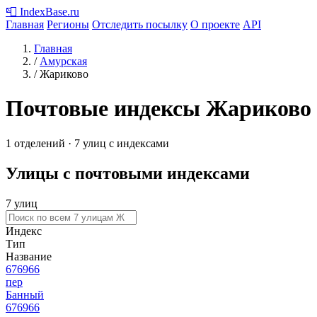
📮
IndexBase
.ru
Главная
Регионы
Отследить посылку
О проекте
API
Главная
/
Амурская
/
Жариково
Почтовые индексы Жариково
1 отделений · 7 улиц с индексами
Улицы с почтовыми индексами
7 улиц
Индекс
Тип
Название
676966
пер
Банный
676966