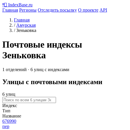
📮
IndexBase
.ru
Главная
Регионы
Отследить посылку
О проекте
API
Главная
/
Амурская
/
Зеньковка
Почтовые индексы
Зеньковка
1 отделений · 6 улиц с индексами
Улицы с почтовыми индексами
6 улиц
Индекс
Тип
Название
676990
пер