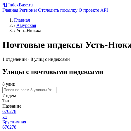
📮
IndexBase
.ru
Главная
Регионы
Отследить посылку
О проекте
API
Главная
/
Амурская
/
Усть-Нюкжа
Почтовые индексы Усть-Нюк
1 отделений · 8 улиц с индексами
Улицы с почтовыми индексами
8 улиц
Индекс
Тип
Название
676278
ул
Брусничная
676278