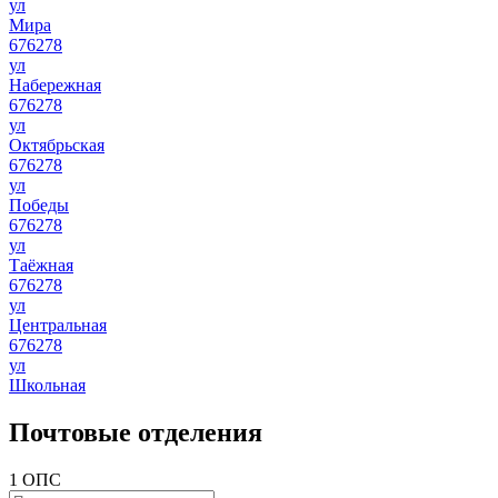
ул
Мира
676278
ул
Набережная
676278
ул
Октябрьская
676278
ул
Победы
676278
ул
Таёжная
676278
ул
Центральная
676278
ул
Школьная
Почтовые отделения
1 ОПС