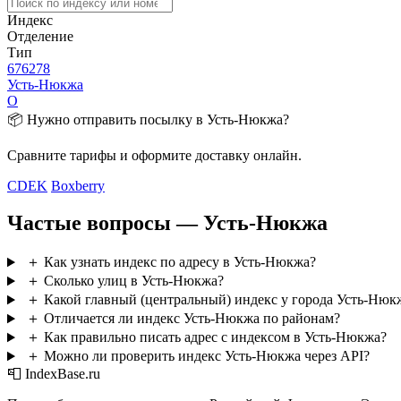
Индекс
Отделение
Тип
676278
Усть-Нюкжа
О
📦 Нужно отправить посылку в Усть-Нюкжа?
Сравните тарифы и оформите доставку онлайн.
CDEK
Boxberry
Частые вопросы — Усть-Нюкжа
＋
Как узнать индекс по адресу в Усть-Нюкжа?
＋
Сколько улиц в Усть-Нюкжа?
＋
Какой главный (центральный) индекс у города Усть-Нюк
＋
Отличается ли индекс Усть-Нюкжа по районам?
＋
Как правильно писать адрес с индексом в Усть-Нюкжа?
＋
Можно ли проверить индекс Усть-Нюкжа через API?
📮 IndexBase.ru