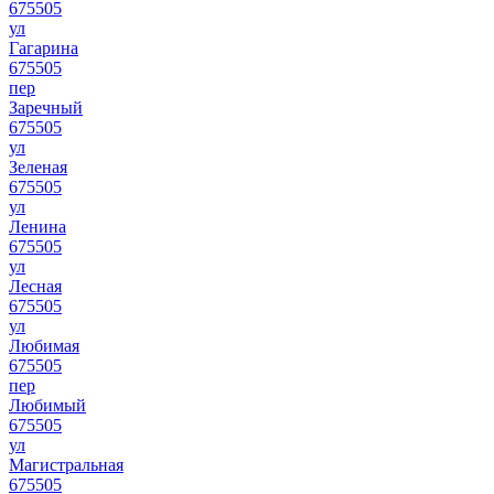
675505
ул
Гагарина
675505
пер
Заречный
675505
ул
Зеленая
675505
ул
Ленина
675505
ул
Лесная
675505
ул
Любимая
675505
пер
Любимый
675505
ул
Магистральная
675505