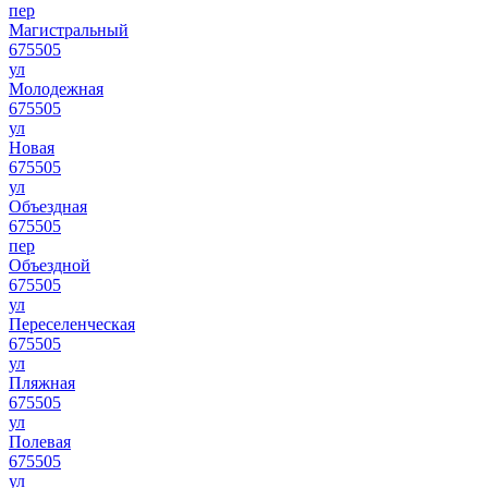
пер
Магистральный
675505
ул
Молодежная
675505
ул
Новая
675505
ул
Объездная
675505
пер
Объездной
675505
ул
Переселенческая
675505
ул
Пляжная
675505
ул
Полевая
675505
ул