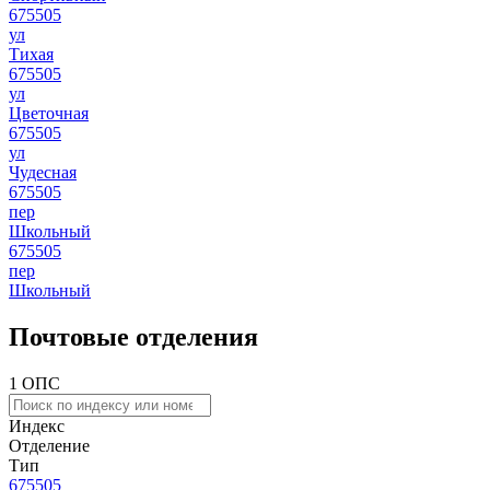
675505
ул
Тихая
675505
ул
Цветочная
675505
ул
Чудесная
675505
пер
Школьный
675505
пер
Школьный
Почтовые отделения
1 ОПС
Индекс
Отделение
Тип
675505