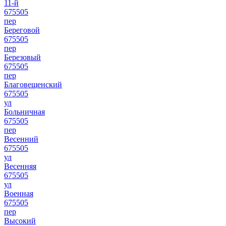
11-й
675505
пер
Береговой
675505
пер
Березовый
675505
пер
Благовещенский
675505
ул
Больничная
675505
пер
Весенний
675505
ул
Весенняя
675505
ул
Военная
675505
пер
Высокий