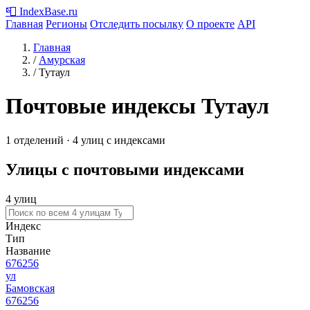
📮
IndexBase
.ru
Главная
Регионы
Отследить посылку
О проекте
API
Главная
/
Амурская
/
Тутаул
Почтовые индексы Тутаул
1 отделений · 4 улиц с индексами
Улицы с почтовыми индексами
4 улиц
Индекс
Тип
Название
676256
ул
Бамовская
676256