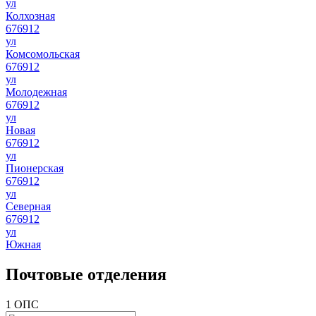
ул
Колхозная
676912
ул
Комсомольская
676912
ул
Молодежная
676912
ул
Новая
676912
ул
Пионерская
676912
ул
Северная
676912
ул
Южная
Почтовые отделения
1 ОПС