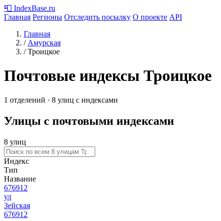
📮
IndexBase
.ru
Главная
Регионы
Отследить посылку
О проекте
API
Главная
/
Амурская
/
Троицкое
Почтовые индексы Троицкое
1 отделений · 8 улиц с индексами
Улицы с почтовыми индексами
8 улиц
Индекс
Тип
Название
676912
ул
Зейская
676912