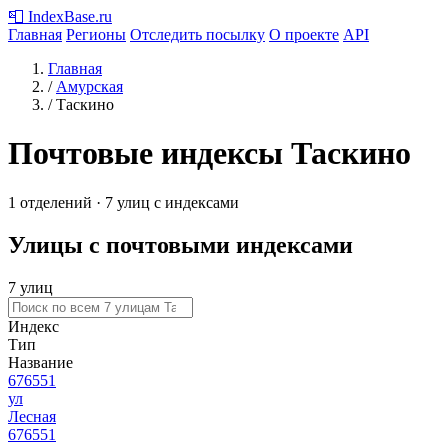
📮
IndexBase
.ru
Главная
Регионы
Отследить посылку
О проекте
API
Главная
/
Амурская
/
Таскино
Почтовые индексы Таскино
1 отделений · 7 улиц с индексами
Улицы с почтовыми индексами
7 улиц
Индекс
Тип
Название
676551
ул
Лесная
676551