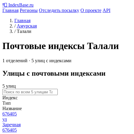
📮
IndexBase
.ru
Главная
Регионы
Отследить посылку
О проекте
API
Главная
/
Амурская
/
Талали
Почтовые индексы Талали
1 отделений · 5 улиц с индексами
Улицы с почтовыми индексами
5 улиц
Индекс
Тип
Название
676405
ул
Заречная
676405