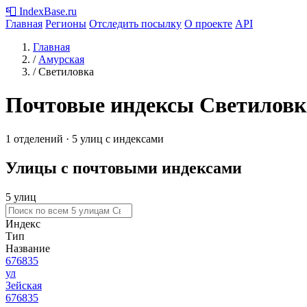
📮
IndexBase
.ru
Главная
Регионы
Отследить посылку
О проекте
API
Главная
/
Амурская
/
Светиловка
Почтовые индексы Светиловк
1 отделений · 5 улиц с индексами
Улицы с почтовыми индексами
5 улиц
Индекс
Тип
Название
676835
ул
Зейская
676835