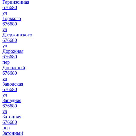
Гарнизонная
676680
ул
Горького
676680
ул
Дзержинского
676680
ул
Дорожная
676680
пер
Дорожный
676680
ул
Заводская
676680
ул
Западная
676680
ул
Затонная
676680
пер
Затонный