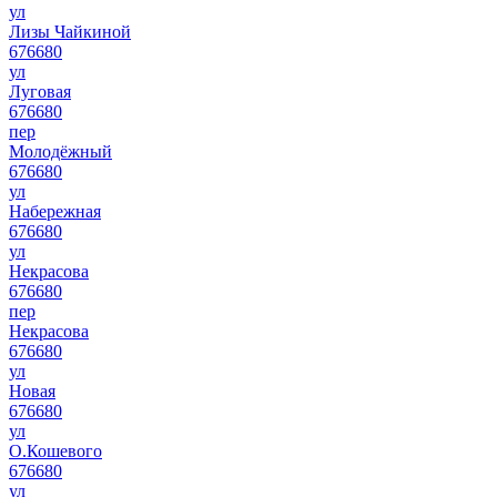
ул
Лизы Чайкиной
676680
ул
Луговая
676680
пер
Молодёжный
676680
ул
Набережная
676680
ул
Некрасова
676680
пер
Некрасова
676680
ул
Новая
676680
ул
О.Кошевого
676680
ул