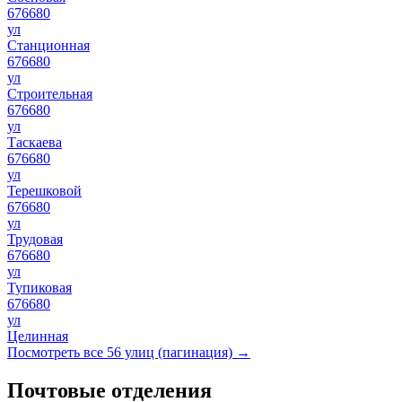
676680
ул
Станционная
676680
ул
Строительная
676680
ул
Таскаева
676680
ул
Терешковой
676680
ул
Трудовая
676680
ул
Тупиковая
676680
ул
Целинная
Посмотреть все 56 улиц (пагинация) →
Почтовые отделения