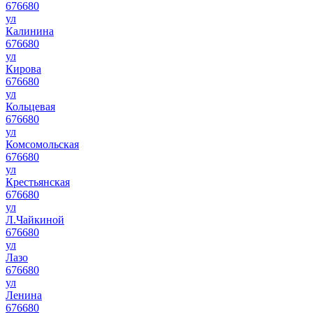
676680
ул
Калинина
676680
ул
Кирова
676680
ул
Кольцевая
676680
ул
Комсомольская
676680
ул
Крестьянская
676680
ул
Л.Чайкиной
676680
ул
Лазо
676680
ул
Ленина
676680