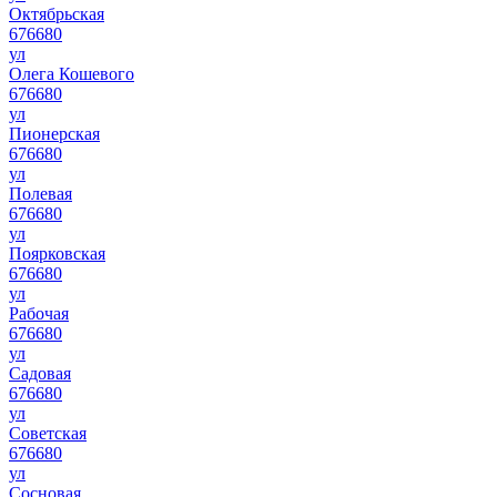
Октябрьская
676680
ул
Олега Кошевого
676680
ул
Пионерская
676680
ул
Полевая
676680
ул
Поярковская
676680
ул
Рабочая
676680
ул
Садовая
676680
ул
Советская
676680
ул
Сосновая