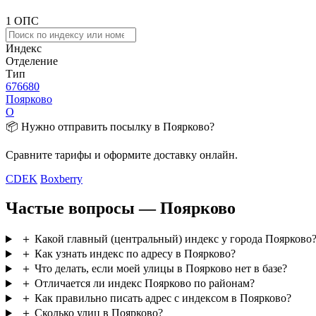
1 ОПС
Индекс
Отделение
Тип
676680
Поярково
О
📦 Нужно отправить посылку в Поярково?
Сравните тарифы и оформите доставку онлайн.
CDEK
Boxberry
Частые вопросы — Поярково
＋
Какой главный (центральный) индекс у города Поярково
＋
Как узнать индекс по адресу в Поярково?
＋
Что делать, если моей улицы в Поярково нет в базе?
＋
Отличается ли индекс Поярково по районам?
＋
Как правильно писать адрес с индексом в Поярково?
＋
Сколько улиц в Поярково?