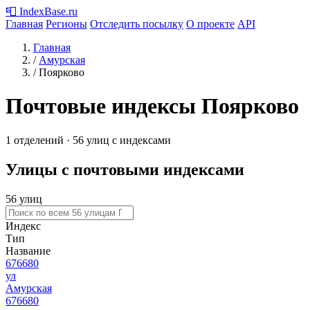
📮
IndexBase
.ru
Главная
Регионы
Отследить посылку
О проекте
API
Главная
/
Амурская
/
Поярково
Почтовые индексы Поярково
1 отделений · 56 улиц с индексами
Улицы с почтовыми индексами
56 улиц
Индекс
Тип
Название
676680
ул
Амурская
676680