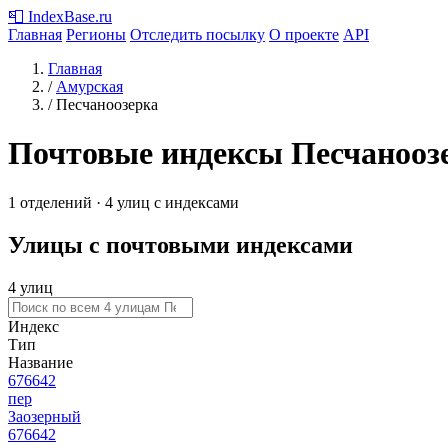
📮
IndexBase
.ru
Главная
Регионы
Отследить посылку
О проекте
API
Главная
/
Амурская
/
Песчаноозерка
Почтовые индексы Песчанооз
1 отделений · 4 улиц с индексами
Улицы с почтовыми индексами
4 улиц
Индекс
Тип
Название
676642
пер
Заозерный
676642