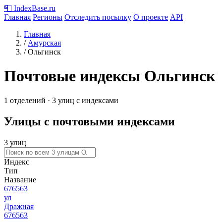
📮
IndexBase
.ru
Главная
Регионы
Отследить посылку
О проекте
API
Главная
/
Амурская
/
Ольгинск
Почтовые индексы Ольгинск
1 отделений · 3 улиц с индексами
Улицы с почтовыми индексами
3 улиц
Индекс
Тип
Название
676563
ул
Дражная
676563