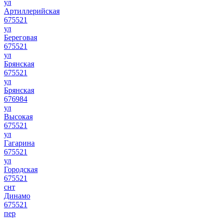
ул
Артиллерийская
675521
ул
Береговая
675521
ул
Брянская
675521
ул
Брянская
676984
ул
Высокая
675521
ул
Гагарина
675521
ул
Городская
675521
снт
Динамо
675521
пер