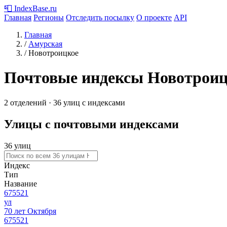
📮
IndexBase
.ru
Главная
Регионы
Отследить посылку
О проекте
API
Главная
/
Амурская
/
Новотроицкое
Почтовые индексы Новотроиц
2 отделений · 36 улиц с индексами
Улицы с почтовыми индексами
36 улиц
Индекс
Тип
Название
675521
ул
70 лет Октября
675521