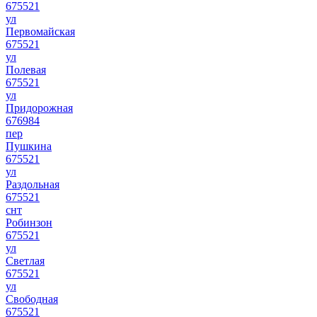
675521
ул
Первомайская
675521
ул
Полевая
675521
ул
Придорожная
676984
пер
Пушкина
675521
ул
Раздольная
675521
снт
Робинзон
675521
ул
Светлая
675521
ул
Свободная
675521