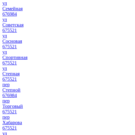
ул
Семейная
676984
ул
Советская
675521
ул
Сосновая
675521
ул
Спортивная
675521
ул
Степная
675521
пер
Степной
676984
пер
Торговый
675521
пер
Хабарова
675521
ул