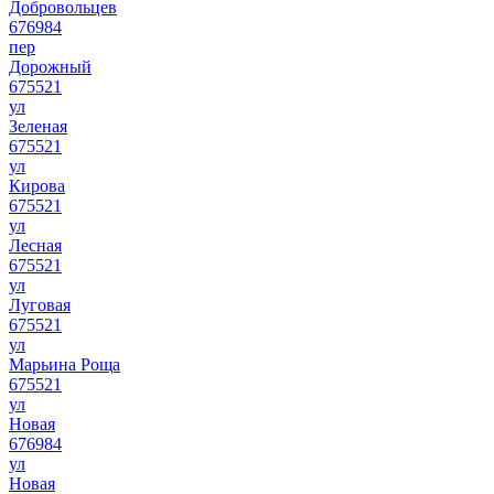
Добровольцев
676984
пер
Дорожный
675521
ул
Зеленая
675521
ул
Кирова
675521
ул
Лесная
675521
ул
Луговая
675521
ул
Марьина Роща
675521
ул
Новая
676984
ул
Новая