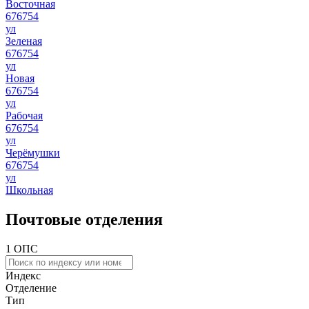
Восточная
676754
ул
Зеленая
676754
ул
Новая
676754
ул
Рабочая
676754
ул
Черёмушки
676754
ул
Школьная
Почтовые отделения
1 ОПС
Индекс
Отделение
Тип