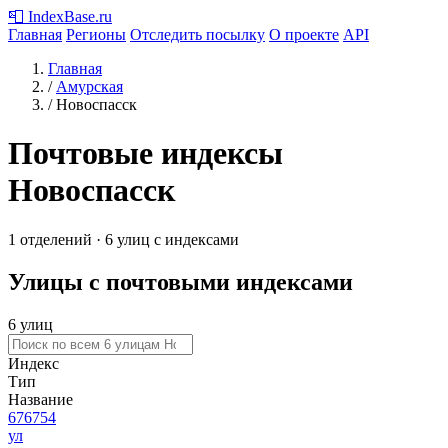
📮
IndexBase
.ru
Главная
Регионы
Отследить посылку
О проекте
API
Главная
/
Амурская
/
Новоспасск
Почтовые индексы
Новоспасск
1 отделений · 6 улиц с индексами
Улицы с почтовыми индексами
6 улиц
Индекс
Тип
Название
676754
ул