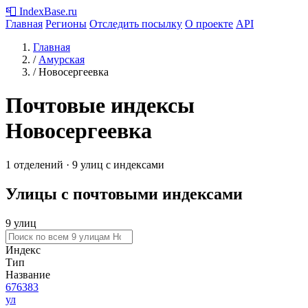
📮
IndexBase
.ru
Главная
Регионы
Отследить посылку
О проекте
API
Главная
/
Амурская
/
Новосергеевка
Почтовые индексы
Новосергеевка
1 отделений · 9 улиц с индексами
Улицы с почтовыми индексами
9 улиц
Индекс
Тип
Название
676383
ул