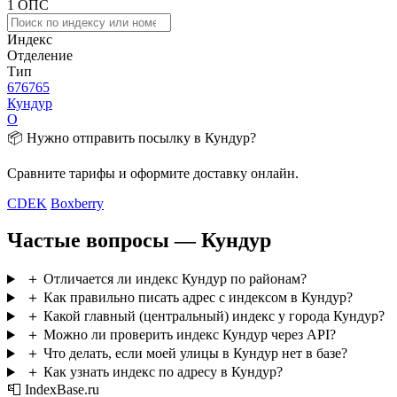
1 ОПС
Индекс
Отделение
Тип
676765
Кундур
О
📦 Нужно отправить посылку в Кундур?
Сравните тарифы и оформите доставку онлайн.
CDEK
Boxberry
Частые вопросы — Кундур
＋
Отличается ли индекс Кундур по районам?
＋
Как правильно писать адрес с индексом в Кундур?
＋
Какой главный (центральный) индекс у города Кундур?
＋
Можно ли проверить индекс Кундур через API?
＋
Что делать, если моей улицы в Кундур нет в базе?
＋
Как узнать индекс по адресу в Кундур?
📮 IndexBase.ru