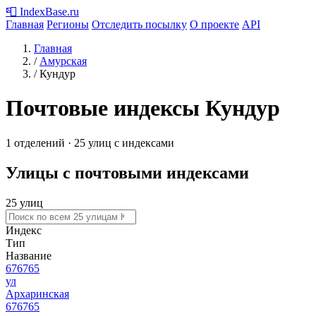
📮
IndexBase
.ru
Главная
Регионы
Отследить посылку
О проекте
API
Главная
/
Амурская
/
Кундур
Почтовые индексы Кундур
1 отделений · 25 улиц с индексами
Улицы с почтовыми индексами
25 улиц
Индекс
Тип
Название
676765
ул
Архаринская
676765