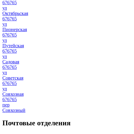
676765
ул
Октябрьская
676765
ул
Пионерская
676765
ул
Путейская
676765
ул
Садовая
676765
ул
Советская
676765
ул
Совхозная
676765
пер
Совхозный
Почтовые отделения