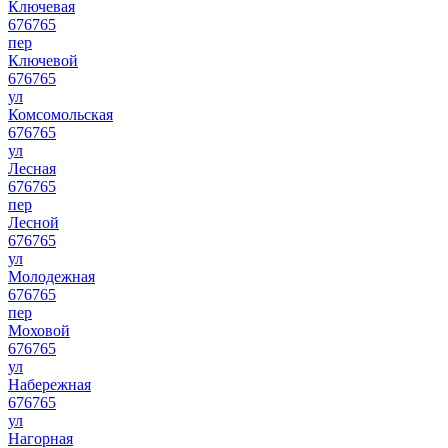
Ключевая
676765
пер
Ключевой
676765
ул
Комсомольская
676765
ул
Лесная
676765
пер
Лесной
676765
ул
Молодежная
676765
пер
Моховой
676765
ул
Набережная
676765
ул
Нагорная