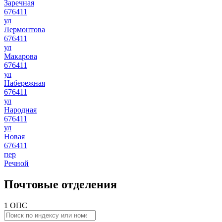
Заречная
676411
ул
Лермонтова
676411
ул
Макарова
676411
ул
Набережная
676411
ул
Народная
676411
ул
Новая
676411
пер
Речной
Почтовые отделения
1 ОПС