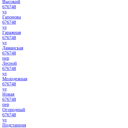
Высокий
676748
ул
Гапонова
676748
ул
Гаражная
676748
ул
Даманская
676748
пер
Лесной
676748
ул
Молодежная
676748
ул
Новая
676748
пер
Огородный
676748
ул
Подстанция