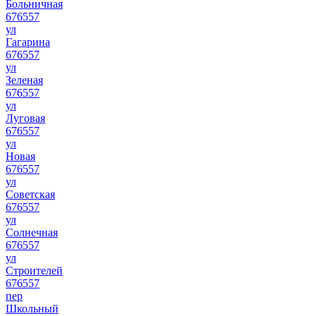
Больничная
676557
ул
Гагарина
676557
ул
Зеленая
676557
ул
Луговая
676557
ул
Новая
676557
ул
Советская
676557
ул
Солнечная
676557
ул
Строителей
676557
пер
Школьный