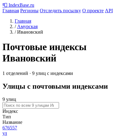
📮
IndexBase
.ru
Главная
Регионы
Отследить посылку
О проекте
API
Главная
/
Амурская
/
Ивановский
Почтовые индексы
Ивановский
1 отделений · 9 улиц с индексами
Улицы с почтовыми индексами
9 улиц
Индекс
Тип
Название
676557
ул