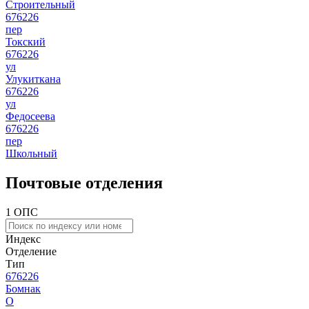
Строительный
676226
пер
Токский
676226
ул
Улукиткана
676226
ул
Федосеева
676226
пер
Школьный
Почтовые отделения
1 ОПС
Индекс
Отделение
Тип
676226
Бомнак
О