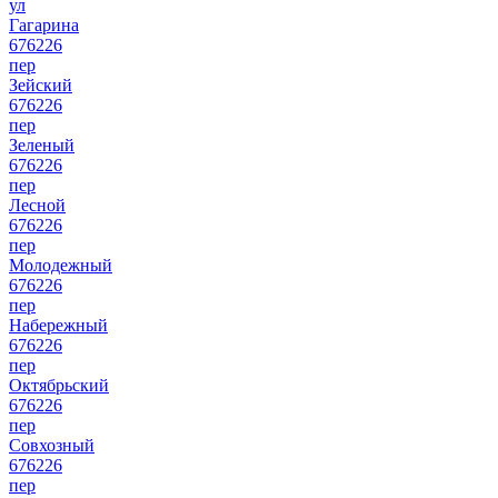
ул
Гагарина
676226
пер
Зейский
676226
пер
Зеленый
676226
пер
Лесной
676226
пер
Молодежный
676226
пер
Набережный
676226
пер
Октябрьский
676226
пер
Совхозный
676226
пер