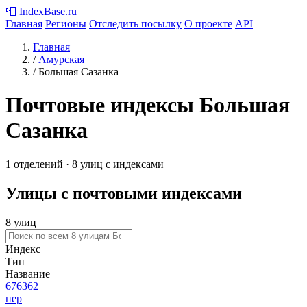
📮
IndexBase
.ru
Главная
Регионы
Отследить посылку
О проекте
API
Главная
/
Амурская
/
Большая Сазанка
Почтовые индексы Большая
Сазанка
1 отделений · 8 улиц с индексами
Улицы с почтовыми индексами
8 улиц
Индекс
Тип
Название
676362
пер