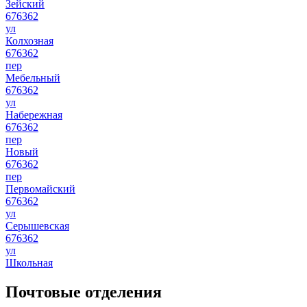
Зейский
676362
ул
Колхозная
676362
пер
Мебельный
676362
ул
Набережная
676362
пер
Новый
676362
пер
Первомайский
676362
ул
Серышевская
676362
ул
Школьная
Почтовые отделения