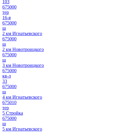
103
675000
тер
16-я
675000
ш
2 км Игнатьевского
675000
ш
2 км Новотроицкого
675000
ш
3 км Новотроицкого
675000
кв-л
33
675000
ш
4 км Игнатьевского
675010
тер
5 Стройка
675000
ш
5 км Игнатьевского