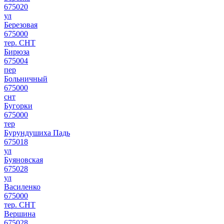
675020
ул
Березовая
675000
тер. СНТ
Бирюза
675004
пер
Больничный
675000
снт
Бугорки
675000
тер
Бурундушиха Падь
675018
ул
Буяновская
675028
ул
Василенко
675000
тер. СНТ
Вершина
675028