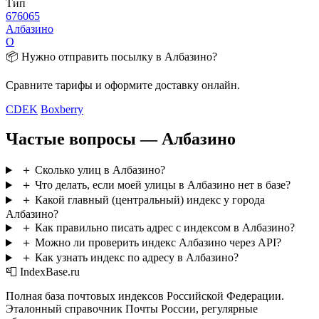
Тип
676065
Албазино
О
📦 Нужно отправить посылку в Албазино?
Сравните тарифы и оформите доставку онлайн.
CDEK
Boxberry
Частые вопросы — Албазино
＋
Сколько улиц в Албазино?
＋
Что делать, если моей улицы в Албазино нет в базе?
＋
Какой главный (центральный) индекс у города
Албазино?
＋
Как правильно писать адрес с индексом в Албазино?
＋
Можно ли проверить индекс Албазино через API?
＋
Как узнать индекс по адресу в Албазино?
📮 IndexBase.ru
Полная база почтовых индексов Российской Федерации.
Эталонный справочник Почты России, регулярные