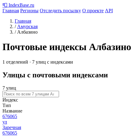
📮
IndexBase
.ru
Главная
Регионы
Отследить посылку
О проекте
API
Главная
/
Амурская
/
Албазино
Почтовые индексы Албазино
1 отделений · 7 улиц с индексами
Улицы с почтовыми индексами
7 улиц
Индекс
Тип
Название
676065
ул
Заречная
676065