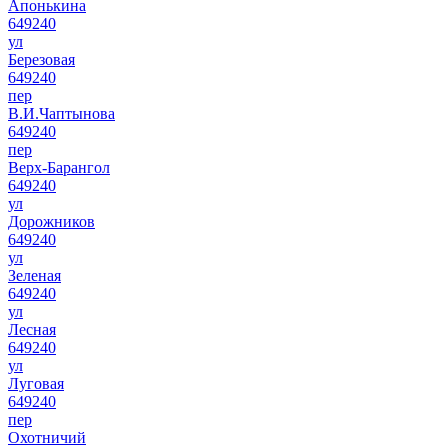
Апонькина
649240
ул
Березовая
649240
пер
В.И.Чаптынова
649240
пер
Верх-Барангол
649240
ул
Дорожников
649240
ул
Зеленая
649240
ул
Лесная
649240
ул
Луговая
649240
пер
Охотничий