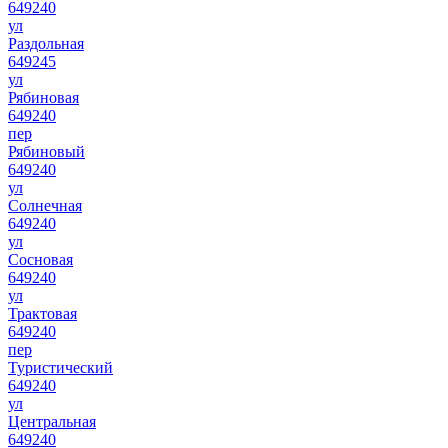
649240
ул
Раздольная
649245
ул
Рябиновая
649240
пер
Рябиновый
649240
ул
Солнечная
649240
ул
Сосновая
649240
ул
Трактовая
649240
пер
Туристический
649240
ул
Центральная
649240