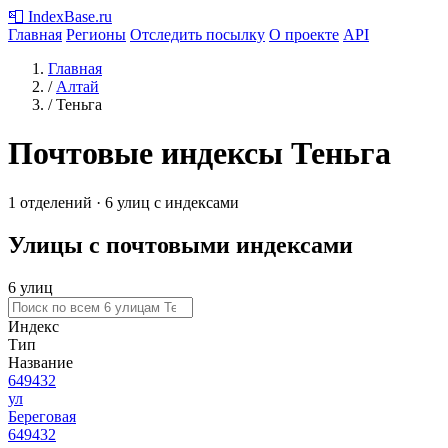
📮
IndexBase
.ru
Главная
Регионы
Отследить посылку
О проекте
API
Главная
/
Алтай
/
Теньга
Почтовые индексы Теньга
1 отделений · 6 улиц с индексами
Улицы с почтовыми индексами
6 улиц
Индекс
Тип
Название
649432
ул
Береговая
649432