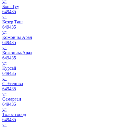
ул
Бош-Туу
649435
ул
Кезер Таш
649435
ул
Кожончы Арал
649435
ул
Кожончы-Арал
649435
ул
Курсай
649435
ул
С.Этенова
649435
ул
Самарган
649435
ул
Толос город
649435
ул