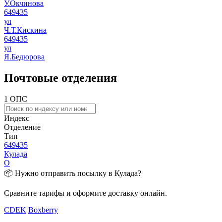
У.Окчинова
649435
ул
Ч.Т.Кискина
649435
ул
Я.Бедюрова
Почтовые отделения
1 ОПС
Индекс
Отделение
Тип
649435
Кулада
О
📦 Нужно отправить посылку в Кулада?
Сравните тарифы и оформите доставку онлайн.
CDEK
Boxberry