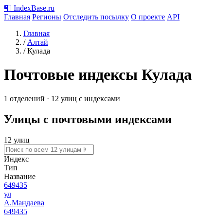
📮
IndexBase
.ru
Главная
Регионы
Отследить посылку
О проекте
API
Главная
/
Алтай
/
Кулада
Почтовые индексы Кулада
1 отделений · 12 улиц с индексами
Улицы с почтовыми индексами
12 улиц
Индекс
Тип
Название
649435
ул
А.Мандаева
649435