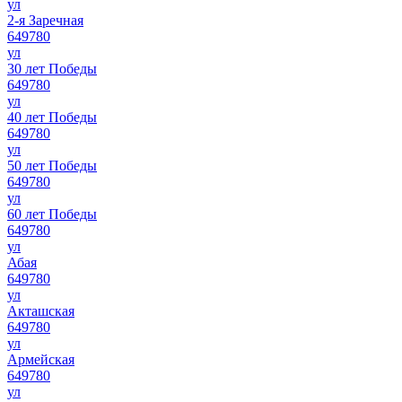
ул
2-я Заречная
649780
ул
30 лет Победы
649780
ул
40 лет Победы
649780
ул
50 лет Победы
649780
ул
60 лет Победы
649780
ул
Абая
649780
ул
Акташская
649780
ул
Армейская
649780
ул