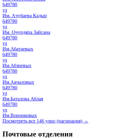
649780
ул
Им. Ачубаева Кадыр
649780
ул
Им. Очурдяпа Зайсана
649780
ул
Им.Абатаевых
649780
ул
Им.Абзиевых
649780
ул
Им.Акчаловых
649780
ул
Им.Баталова Аблая
649780
ул
Им.Воронковых
Посмотреть все 146 улиц (пагинация) →
Почтовые отделения