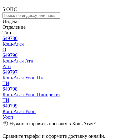
5 ОПС
Индекс
Отделение
Тип
649780
Кош-Агач
О
649790
Кош-Агач Атп
Атп
649797
Кош-Агач Уооп Пк
ТИ
649798
Кош-Агач Уооп Приоритет
ТИ
649799
Кош-Агач Уооп
Уооп
📦 Нужно отправить посылку в Кош-Агач?
Сравните тарифы и оформите доставку онлайн.