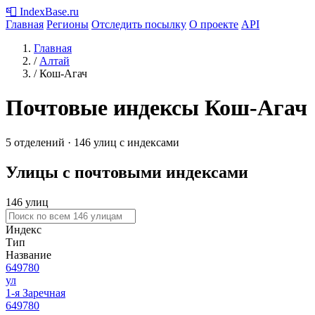
📮
IndexBase
.ru
Главная
Регионы
Отследить посылку
О проекте
API
Главная
/
Алтай
/
Кош-Агач
Почтовые индексы Кош-Агач
5 отделений · 146 улиц с индексами
Улицы с почтовыми индексами
146 улиц
Индекс
Тип
Название
649780
ул
1-я Заречная
649780