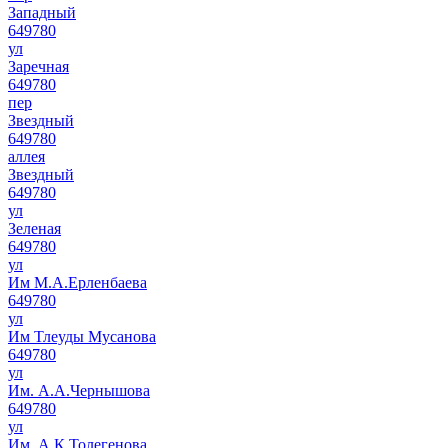
Западный
649780
ул
Заречная
649780
пер
Звездный
649780
аллея
Звездный
649780
ул
Зеленая
649780
ул
Им М.А.Ерленбаева
649780
ул
Им Тлеуды Мусанова
649780
ул
Им. А.А.Чернышова
649780
ул
Им. А.К.Толегенова