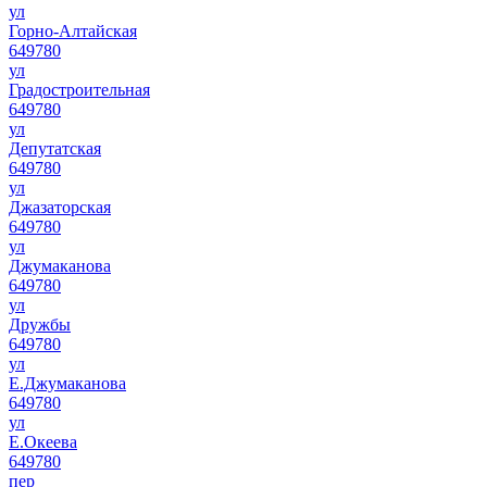
ул
Горно-Алтайская
649780
ул
Градостроительная
649780
ул
Депутатская
649780
ул
Джазаторская
649780
ул
Джумаканова
649780
ул
Дружбы
649780
ул
Е.Джумаканова
649780
ул
Е.Океева
649780
пер