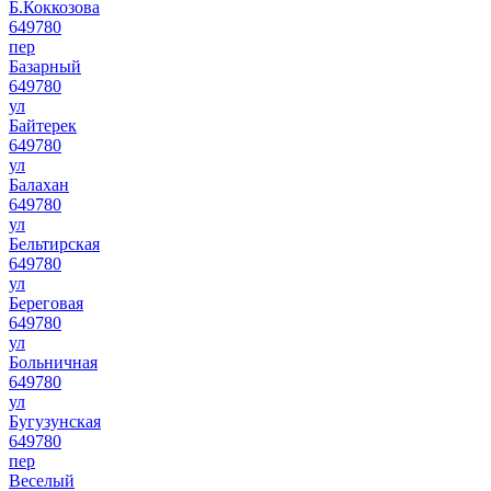
Б.Коккозова
649780
пер
Базарный
649780
ул
Байтерек
649780
ул
Балахан
649780
ул
Бельтирская
649780
ул
Береговая
649780
ул
Больничная
649780
ул
Бугузунская
649780
пер
Веселый