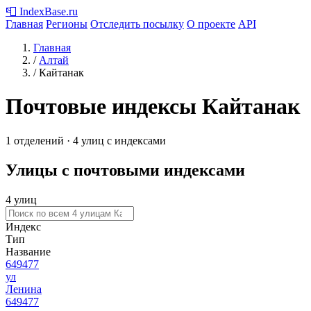
📮
IndexBase
.ru
Главная
Регионы
Отследить посылку
О проекте
API
Главная
/
Алтай
/
Кайтанак
Почтовые индексы Кайтанак
1 отделений · 4 улиц с индексами
Улицы с почтовыми индексами
4 улиц
Индекс
Тип
Название
649477
ул
Ленина
649477