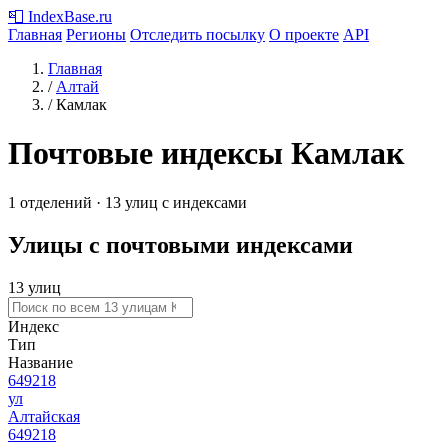
📮
IndexBase
.ru
Главная
Регионы
Отследить посылку
О проекте
API
Главная
/
Алтай
/
Камлак
Почтовые индексы Камлак
1 отделений · 13 улиц с индексами
Улицы с почтовыми индексами
13 улиц
Индекс
Тип
Название
649218
ул
Алтайская
649218