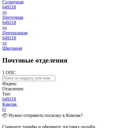
Солнечная
649218
ул
Цветочная
649218
ул
Центральная
649218
ул
Школьная
Почтовые отделения
1 ОПС
Индекс
Отделение
Тип
649218
Камлак
О
📦 Нужно отправить посылку в Камлак?
Сравните тарифы и оформите доставку онлайн.