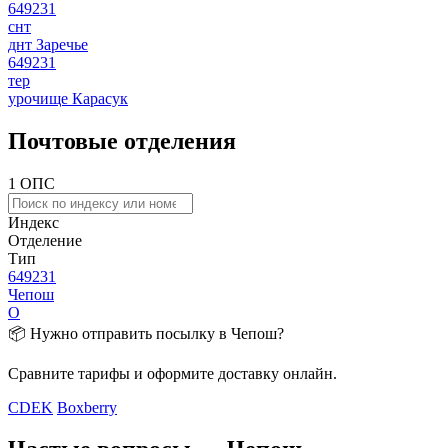
649231
снт
днт Заречье
649231
тер
урочище Карасук
Почтовые отделения
1 ОПС
Индекс
Отделение
Тип
649231
Чепош
О
📦 Нужно отправить посылку в Чепош?
Сравните тарифы и оформите доставку онлайн.
CDEK
Boxberry