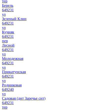
тер
Берель
649231
ул
Зеленый Клин
649231
ул
Кучияк
649231
пер
Лесной
649231
ул
Молодежная
649231
ул
Прикатунская
649231
ул
Родниковая
649240
ул
Садовая (днт Заречье снт)
649231
тер