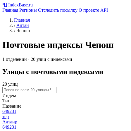
📮
IndexBase
.ru
Главная
Регионы
Отследить посылку
О проекте
API
Главная
/
Алтай
/
Чепош
Почтовые индексы Чепош
1 отделений · 20 улиц с индексами
Улицы с почтовыми индексами
20 улиц
Индекс
Тип
Название
649231
тер
Алтаир
649231