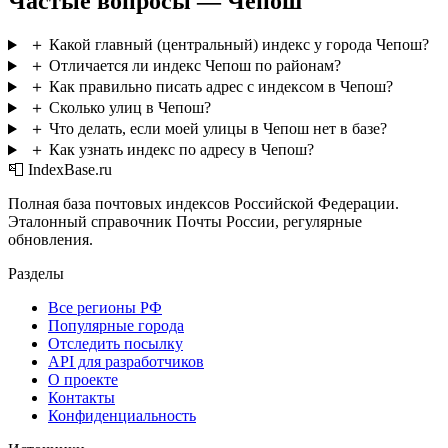
Частые вопросы — Чепош
＋
Какой главный (центральный) индекс у города Чепош?
＋
Отличается ли индекс Чепош по районам?
＋
Как правильно писать адрес с индексом в Чепош?
＋
Сколько улиц в Чепош?
＋
Что делать, если моей улицы в Чепош нет в базе?
＋
Как узнать индекс по адресу в Чепош?
📮 IndexBase.ru
Полная база почтовых индексов Российской Федерации.
Эталонный справочник Почты России, регулярные
обновления.
Разделы
Все регионы РФ
Популярные города
Отследить посылку
API для разработчиков
О проекте
Контакты
Конфиденциальность