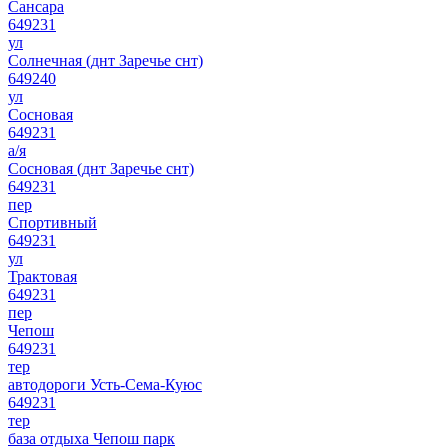
Сансара
649231
ул
Солнечная (днт Заречье снт)
649240
ул
Сосновая
649231
а/я
Сосновая (днт Заречье снт)
649231
пер
Спортивный
649231
ул
Трактовая
649231
пер
Чепош
649231
тер
автодороги Усть-Сема-Куюс
649231
тер
база отдыха Чепош парк