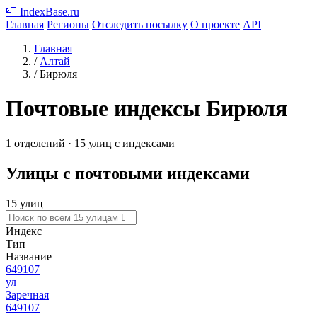
📮
IndexBase
.ru
Главная
Регионы
Отследить посылку
О проекте
API
Главная
/
Алтай
/
Бирюля
Почтовые индексы Бирюля
1 отделений · 15 улиц с индексами
Улицы с почтовыми индексами
15 улиц
Индекс
Тип
Название
649107
ул
Заречная
649107