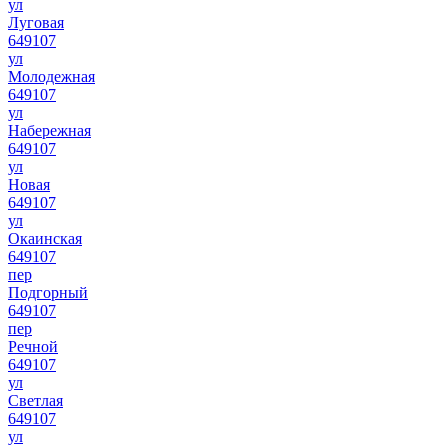
ул
Луговая
649107
ул
Молодежная
649107
ул
Набережная
649107
ул
Новая
649107
ул
Окаинская
649107
пер
Подгорный
649107
пер
Речной
649107
ул
Светлая
649107
ул