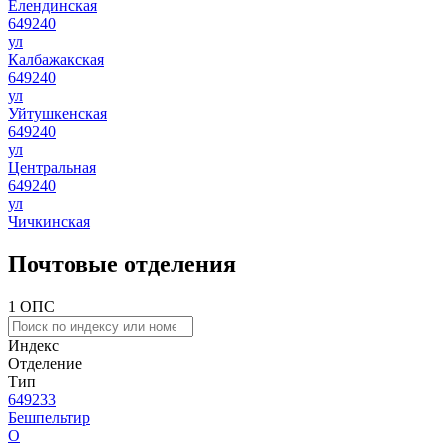
Елендинская
649240
ул
Калбажакская
649240
ул
Уйтушкенская
649240
ул
Центральная
649240
ул
Чичкинская
Почтовые отделения
1 ОПС
Индекс
Отделение
Тип
649233
Бешпельтир
О