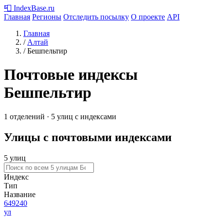
📮
IndexBase
.ru
Главная
Регионы
Отследить посылку
О проекте
API
Главная
/
Алтай
/
Бешпельтир
Почтовые индексы
Бешпельтир
1 отделений · 5 улиц с индексами
Улицы с почтовыми индексами
5 улиц
Индекс
Тип
Название
649240
ул